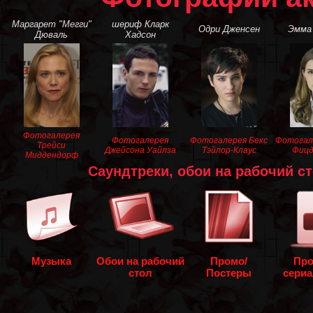
Маргарет "Мегги"
шериф Кларк
Одри Дженсен
Эмма
Дюваль
Хадсон
Фотогалерея
Фотогалерея
Фотогалерея Бекс
Фотогал
Трейси
Джейсона Уайлза
Тэйлор-Клаус
Фицд
Миддендорф
Саундтреки, обои на рабочий ст
Музыка
Обои на рабочий
Промо/
Про
стол
Постеры
сериа