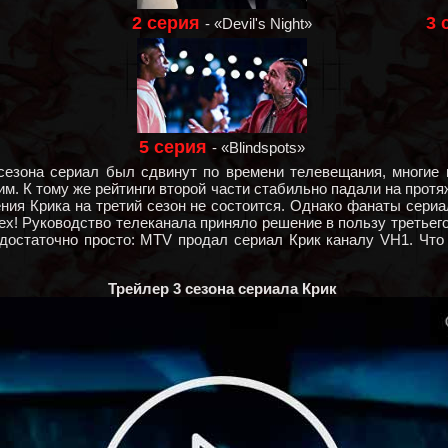
2 серия
3 
- «Devil's Night»
5 серия
- «Blindspots»
 сезона сериал был сдвинут по времени телевещания, многие
м. К тому же рейтинги второй части стабильно падали на протя
жения Крика на третий сезон не состоится. Однако фанаты сери
х! Руководство телеканала приняло решение в пользу третьего
достаточно просто: MTV продал сериал Крик каналу VH1. Что 
Трейлер 3 сезона сериала Крик