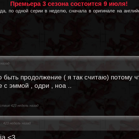
Премьера 3 сезона состоится 9 июля!
да, по одной серии в неделю, сначала в оригинале на английс
 назад
 быть продолжение ( я так считаю) потому ч
 с эммой , одри , ноа ..
ствие 423 недель назад
·
423 недель назад
ia <3