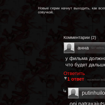
Новые серии начнут выходить, как всег
озвучкой.
Комментарии
(
2
)
анна
·
517 недель
у фильма должно
что будет дальше
Ответить
1 ответ
·
последнее дей
putinhuilo
oni patraxaiuts