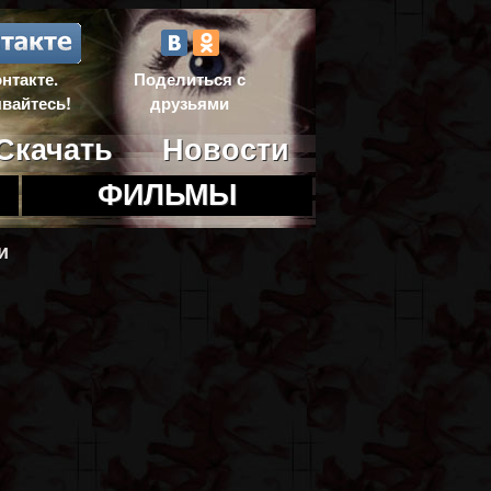
нтакте.
Поделиться с
вайтесь!
друзьями
Скачать
Новости
ФИЛЬМЫ
и