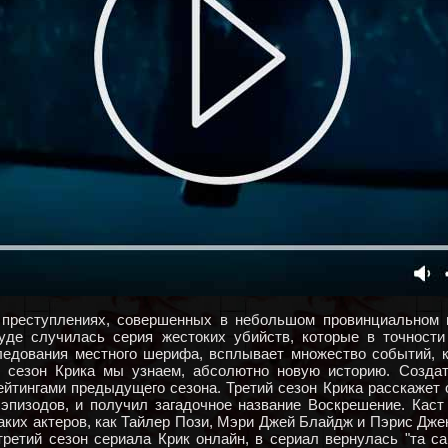
преступлениях, совершенных в небольшом провинциальном го
уде случилась серия жестоких убийств, которые в точности
ледования местного шерифа, всплывает множество событий, 
3 сезон Крика мы узнаем, абсолютно новую историю. Созда
ейтингами предыдущего сезона. Третий сезон Крика расскажет 
 эпизодов, и получил загадочное название Воскрешение. Кас
аких актеров, как Тайлер Пози, Мэри Джей Блайдж и Пэрис Дже
третий сезон сериала Крик онлайн, в сериал вернулась "та са