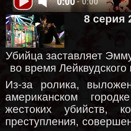
0:00
- 0:00
8 серия 
Убийца заставляет Эмму
во время Лейквудского 
Из-за ролика, выложе
американском городк
жестоких убийств, к
преступления, совершен