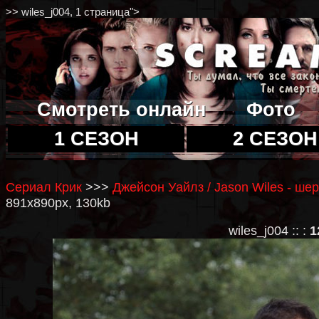
>> wiles_j004, 1 страница">
Смотреть онлайн
Фото
1 СЕЗОН
2 СЕЗОН
Сериал Крик
>>>
Джейсон Уайлз / Jason Wiles - ше
891x890px, 130kb
wiles_j004 :: :
1